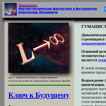
ГУМАНИСТ
Динамическая
стремящаяся 
межконтинент
Основной цел
человечества 
является
техн
В своей непре
времени прошл
где L - продолжительность существования
Возрождение (
технически развитой цивилизации в формуле Дрейка
цивилизации.
результате пос
Ключ к Будущему
китайской и п
технических зн
стало возмож
очередь благо