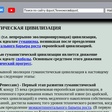
ИЧЕСКАЯ ЦИВИЛИЗАЦИЯ
 (т.е. непрерывно эволюционирующая) цивилизация,
к идеалам
гуманизма
, возникшая после преодоления
ального барьера роста
европейской цивилизацией.
ью гуманистической цивилизации является движение
к идеалу
свободы
. Основным средством этого движения
ический прогресс
.
рывной эволюции гуманистическая цивилизация к настоящему
а следующие этапы:
Ренессанс) - Первый этап развития гуманистической
К концу 15 века средневековая европейская цивилизация, в
тепенного просачивания новых технологий извне (из арабской,
рочих цивилизаций) и очень медленного накопления собственны
аний, достигла наконец того уровня технического развития, когд
ным преодоление
межконтинентального барьера роста
. (В первую
даря заимствованию из Китая компаса, сделавшего возможными