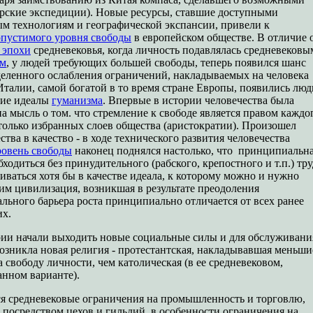
рские экспедиции). Новые ресурсы, ставшие доступными
ым технологиям и географической экспансии, привели к
опустимого уровня свободы
в европейском обществе. В отличие 
 эпохи
средневековья, когда личность подавлялась средневековы
ом
, у людей требующих большей свободы, теперь появился шанс
деленного ослабления ограничений, накладываемых на человека
талии, самой богатой в то время стране Европы, появились люд
шие идеалы
гуманизма
. Впервые в истории человечества была
 мысль о том. что стремление к свободе является правом каждо
 только избранных слоев общества (аристократии). Произошел
ства в качество - в ходе технического развития человечества
овень свободы
наконец поднялся настолько, что принципиальн
ходиться без принудительного (рабского, крепостного и т.п.) тру
иваться хотя бы в качестве идеала, к которому можно и нужно
им цивилизация, возникшая в результате преодоления
льного барьера роста принципиально отличается от всех ранее
х.
рии начали выходить новые социальные силы и для обслуживани
возникла новая религия - протестантская, накладывавшая меньши
 свободу личности, чем католическая (в ее средневековом,
нном варианте).
я средневековые ограничения на промышленность и торговлю,
 посредством цехов и гильдий, в особенности ограничения на