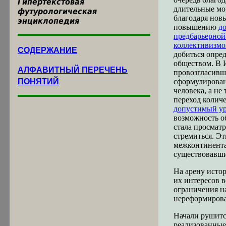
Гипертекстовая
длительные мо
футурологическая
благодаря нов
энциклопедия
повышению
д
предбарьерной
коллективизм
СОДЕРЖАНИЕ
добиться опре
обществом. В И
АЛФАВИТНЫЙ ПЕРЕЧЕНЬ
провозгласив
ПОНЯТИЙ
сформулирована
человека, а не
переход количе
допустимый ур
возможность об
стала просматр
стремиться. Эт
межконтинента
существовавши
На арену исто
их интересов 
ограничения на
нереформирова
Начали рушитс
реализованные