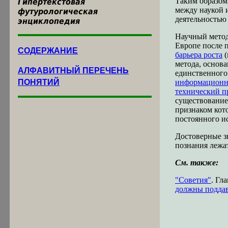
Таким образом
Гипертекстовая
между наукой 
футурологическая
деятельностью
энциклопедия
Научный метод
Европе после 
СОДЕРЖАНИЕ
барьера роста
(
метода, основа
АЛФАВИТНЫЙ ПЕРЕЧЕНЬ
единственного
ПОНЯТИЙ
информационн
технический п
существовани
признаком кот
постоянного и
Достоверные з
познания лежа
См. также:
"Советия"
. Гла
должны поддав