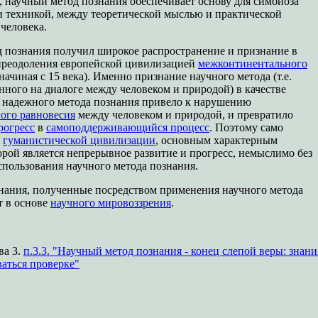
, научный метод познания обеспечивает основу для симбиоза
и техникой, между теоретической мыслью и практической
 человека.
 познания получил широкое распространение и признание в
преодоления европейской цивилизацией
межконтинентального
начиная с 15 века). Именно признание научного метода (т.е.
нного на диалоге между человеком и природой) в качестве
 надежного метода познания привело к нарушению
ого равновесия
между человеком и природой, и превратило
рогресс
в
самоподдерживающийся процесс
. Поэтому само
е
гуманистической цивилизации
, основным характерным
орой является непрерывное развитие и прогресс, немыслимо без
спользования научного метода познания.
нания, полученные посредством применения научного метода
т в основе
научного мировоззрения
.
ва 3.
п.3.3. "Научный метод познания - конец слепой веры: знани
аться проверке"