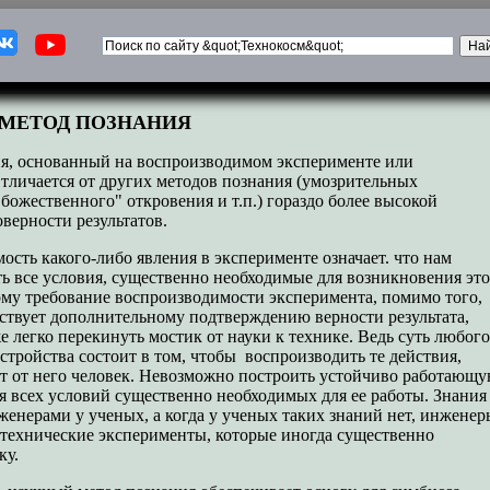
МЕТОД ПОЗНАНИЯ
я, основанный на воспроизводимом эксперименте или
тличается от других методов познания (умозрительных
божественного" откровения и т.п.) гораздо более высокой
верности результатов.
сть какого-либо явления в эксперименте означает. что нам
ть все условия, существенно необходимые для возникновения эт
ому требование воспроизводимости эксперимента, помимо того,
бствует дополнительному подтверждению верности результата,
е легко перекинуть мостик от науки к технике. Ведь суть любого
стройства состоит в том, чтобы воспроизводить те действия,
ет от него человек. Невозможно построить устойчиво работающ
я всех условий существенно необходимых для ее работы. Знания
женерами у ученых, а когда у ученых таких знаний нет, инженер
 технические эксперименты, которые иногда существенно
ку.