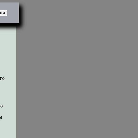
ого
ую
ы