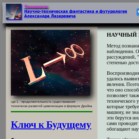
НАУЧНЫЙ 
Метод познани
наблюдении. О
рассуждений, "
степенью досто
Воспроизводимо
удалось выяви
явления. Поэт
что оно спосо
позволяет такж
технического у
где L - продолжительность существования
технически развитой цивилизации в формуле Дрейка
которые требу
машину, не зна
эти берутся ин
Ключ к Будущему
сами проводят
обогащают нау